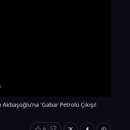
kbaşoğlu'na 'Gabar Petrolü Çıkışı!
0