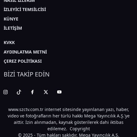
NASIL İZLERİM
İZLEYİCİ TEMSİLCİSİ
KÜNYE
İLETİŞİM
KVKK
AYDINLATMA METNİ
ÇEREZ POLİTİKASI
BİZİ TAKİP EDİN
www.szctv.com.tr internet sitesinde yayınlanan yazı, haber,
video ve fotoğrafların her türlü hakkı Mega Yayıncılık A.Ş.’ye
aittir. İzin alınmadan, kaynak gösterilerek dahi iktibas
edilemez. Copyright
© 2025 - Tüm hakları saklıdır. Mega Yayıncılık A.Ş.