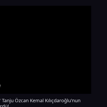
r' Tanju Özcan Kemal Kılıçdaroğlu'nun
rdü!