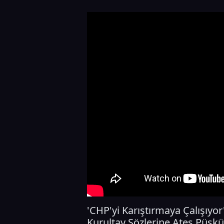
'CHP'yi Karıştırmaya Çalışıyo
Kurultay Sözlerine Ateş Püskü