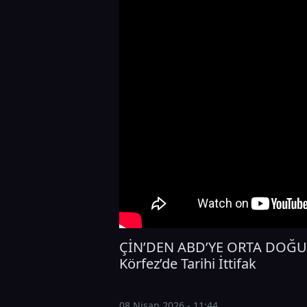
ÇİN’DEN ABD’YE ORTA DOĞU T
Körfez’de Tarihi İttifak
08 Nisan 2026 - 11:44