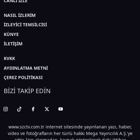
CANLI İZLE
NASIL İZLERİM
İZLEYİCİ TEMSİLCİSİ
KÜNYE
İLETİŞİM
KVKK
AYDINLATMA METNİ
ÇEREZ POLİTİKASI
BİZİ TAKİP EDİN
www.szctv.com.tr internet sitesinde yayınlanan yazı, haber,
video ve fotoğrafların her türlü hakkı Mega Yayıncılık A.Ş.’ye
aittir. İzin alınmadan, kaynak gösterilerek dahi iktibas