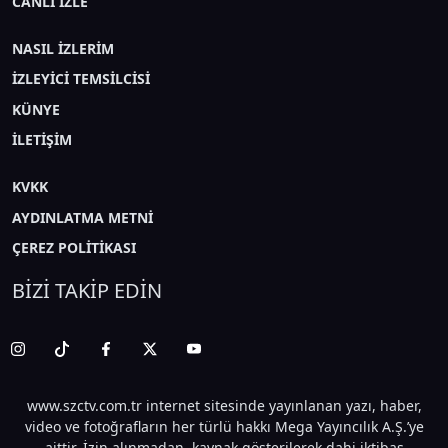
CANLI İZLE
NASIL İZLERİM
İZLEYİCİ TEMSİLCİSİ
KÜNYE
İLETİŞİM
KVKK
AYDINLATMA METNİ
ÇEREZ POLİTİKASI
BİZİ TAKİP EDİN
www.szctv.com.tr internet sitesinde yayınlanan yazı, haber,
video ve fotoğrafların her türlü hakkı Mega Yayıncılık A.Ş.’ye
aittir. İzin alınmadan, kaynak gösterilerek dahi iktibas