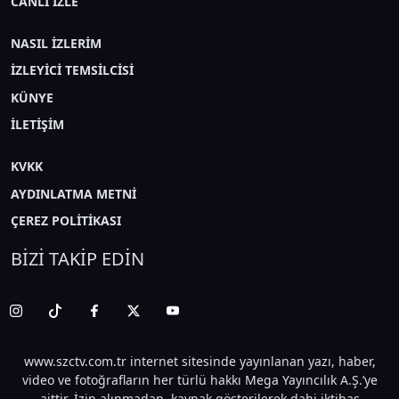
CANLI İZLE
NASIL İZLERİM
İZLEYİCİ TEMSİLCİSİ
KÜNYE
İLETİŞİM
KVKK
AYDINLATMA METNİ
ÇEREZ POLİTİKASI
BİZİ TAKİP EDİN
www.szctv.com.tr internet sitesinde yayınlanan yazı, haber,
video ve fotoğrafların her türlü hakkı Mega Yayıncılık A.Ş.’ye
aittir. İzin alınmadan, kaynak gösterilerek dahi iktibas