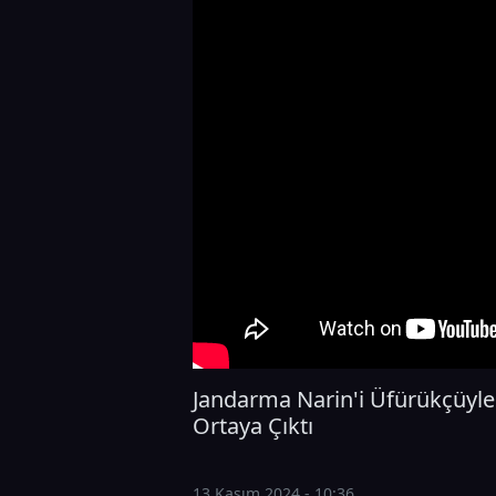
Jandarma Narin'i Üfürükçüyle 
Ortaya Çıktı
13 Kasım 2024 - 10:36