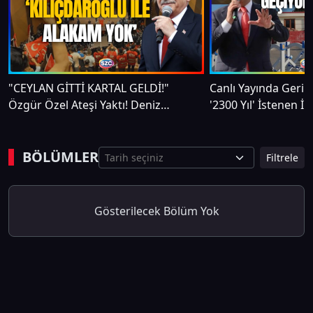
"CEYLAN GİTTİ KARTAL GELDİ!"
Canlı Yayında Geril
Özgür Özel Ateşi Yaktı! Deniz
'2300 Yıl' İstenen 
Yavuzyılmaz AKP'ye Meydan Okudu
Davasına Ateş Püs
BÖLÜMLER
Filtrele
Gösterilecek Bölüm Yok