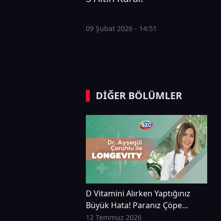
09 Şubat 2026 - 14:51
DİĞER BÖLÜMLER
D Vitamini Alırken Yaptığınız
Büyük Hata! Paranız Çöpe
Gidiyor Olabilir! | Dr. Ayşegül
12 Temmuz 2026