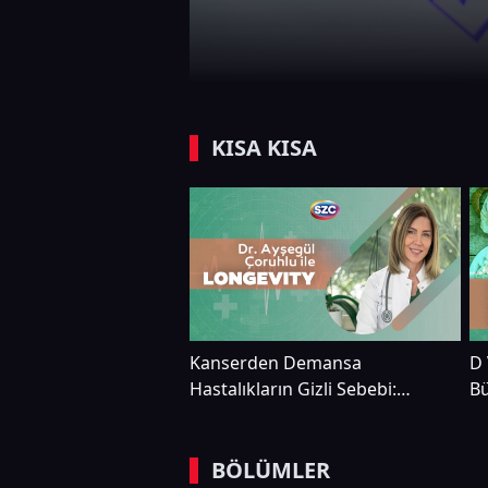
KISA KISA
Kanserden Demansa
D 
Hastalıkların Gizli Sebebi:
Bü
"Sızdıran" Vücut! | Dr. Ayşegül
Da
Çoruhlu
Ç
BÖLÜMLER