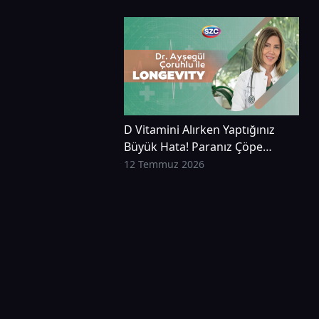
D Vitamini Alırken Yaptığınız
Büyük Hata! Paranız Çöpe
Gidiyor Olabilir! | Dr. Ayşegül
12 Temmuz 2026
Çoruhlu