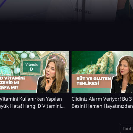
Vitamini Kullanırken Yapılan
Cildiniz Alarm Veriyor! Bu 3
yük Hata! Hangi D Vitamini
Besini Hemen Hayatınızdan
ha Etkili? | Dr. Ayşegül
Çıkarın! Dr. Ayşegül Çoruhl
oruhlu
Uyardı