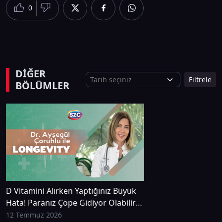
0
DİĞER
Filtrele
BÖLÜMLER
D Vitamini Alırken Yaptığınız Büyük
Hata! Paranız Çöpe Gidiyor Olabilir!
| Dr. Ayşegül Çoruhlu
12 Temmuz 2026