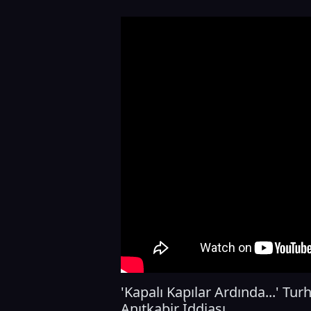
'Kapalı Kapılar Ardında...' T
Anıtkabir İddiası