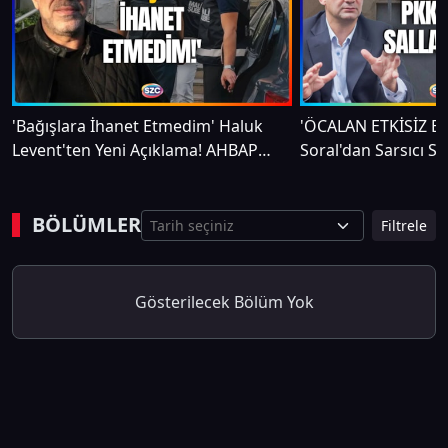
'Bağışlara İhanet Etmedim' Haluk
'ÖCALAN ETKİSİZ E
Levent'ten Yeni Açıklama! AHBAP
Soral'dan Sarsıcı Sü
Sözleri Gündeme Oturur
Gündem Olacak Çık
BÖLÜMLER
Filtrele
Gösterilecek Bölüm Yok